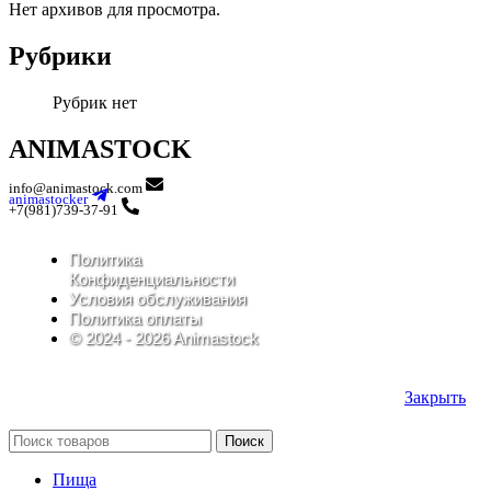
Нет архивов для просмотра.
Рубрики
Рубрик нет
ANIMASTOCK
info@animastock.com
animastocker
+7(981)739-37-91
Политика
Конфиденциальности
Условия обслуживания
Политика оплаты
© 2024 - 2026 Animastock
Закрыть
Поиск
Пища