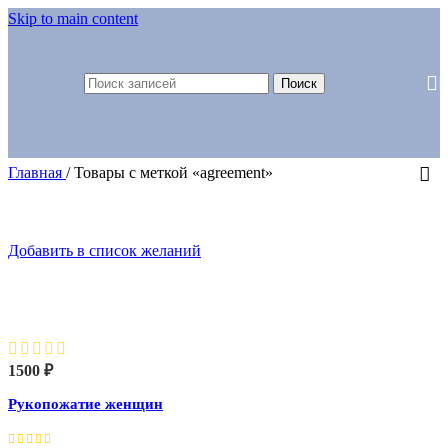
Skip to main content
Поиск
Главная
/
Товары с меткой «agreement»
Добавить в список желаний
Рукопожатие женщин
1500
₽
Рукопожатие женщин