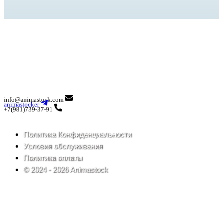
info@animastock.com
animastocker
+7(981)739-37-91
Политика Конфиденциальности
Условия обслуживания
Политика оплаты
© 2024 - 2026 Animastock