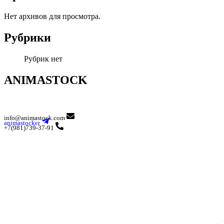
Нет архивов для просмотра.
Рубрики
Рубрик нет
ANIMASTOCK
info@animastock.com
animastocker
+7(981)739-37-91