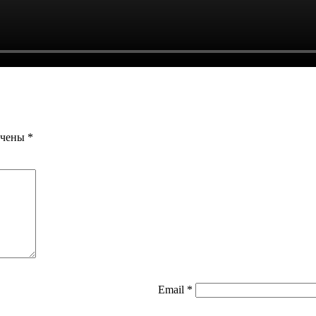
ечены
*
Email
*