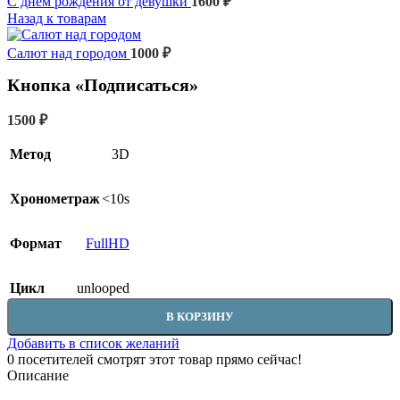
С днём рождения от девушки
1600
₽
Назад к товарам
Салют над городом
1000
₽
Кнопка «Подписаться»
1500
₽
Метод
3D
Хронометраж
<10s
Формат
FullHD
Цикл
unlooped
В КОРЗИНУ
Добавить в список желаний
0
посетителей смотрят этот товар прямо сейчас!
Описание