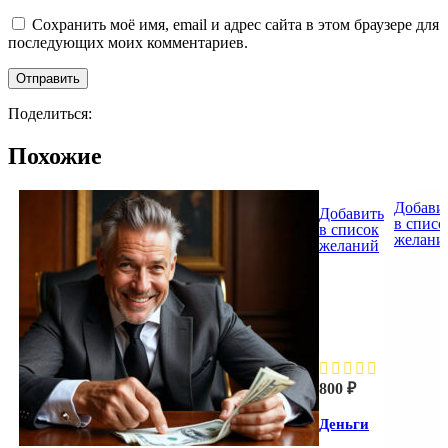
Сохранить моё имя, email и адрес сайта в этом браузере для
последующих моих комментариев.
Поделиться:
Похожие
Добави
Добавить
в списо
в список
желани
желаний
Деньги
на стол
800
₽
Деньги
на стол