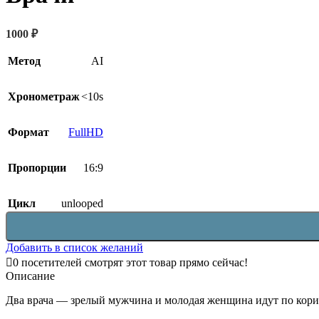
1000
₽
Метод
AI
Хронометраж
<10s
Формат
FullHD
Пропорции
16:9
Цикл
unlooped
Добавить в список желаний
0
посетителей смотрят этот товар прямо сейчас!
Описание
Два врача — зрелый мужчина и молодая женщина идут по кори