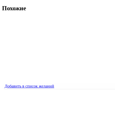
Похожие
Добавить в список желаний
Вирус
600
₽
Вирус
600
₽
Добавить в список желаний
Добавить в список желаний
Молекула