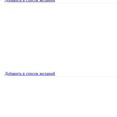
Добавить в список желаний
Добавить в список желаний
Разделяющаяся клетка
600
₽
Разделяющаяся клетка
600
₽
Добавить в список желаний
Добавить в список желаний
Робот
600
₽