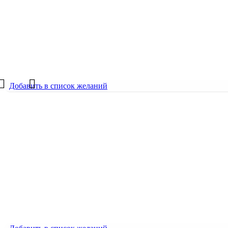
1000
₽
Молекула
1000
₽
Добавить в список желаний
Добавить в список желаний
Молекула в синем
600
₽
Молекула в синем
600
₽