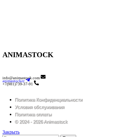
ANIMASTOCK
info@animastock.com
animastocker
+7(981)739-37-91
Политика Конфиденциальности
Условия обслуживания
Политика оплаты
© 2024 - 2026 Animastock
Закрыть