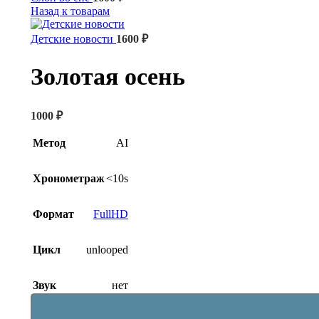
Назад к товарам
Детские новости
1600
₽
Золотая осень
1000
₽
Метод
AI
Хронометраж
<10s
Формат
FullHD
Цикл
unlooped
Звук
нет