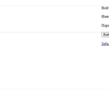
Вой
Имя 
Пар
Вой
Заб