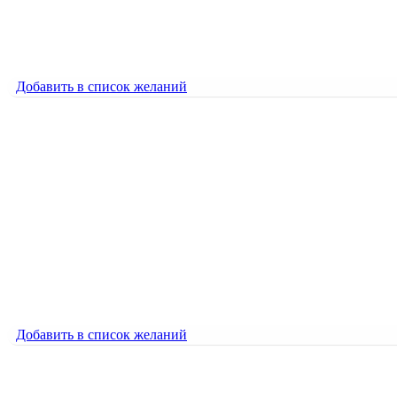
100 идиом английского языка. 1 серия
5000
₽
Добавить в список желаний
Добавить в список желаний
100 идиом английского языка. 2 серия
5000
₽
100 идиом английского языка. 2 серия
5000
₽
Добавить в список желаний
Добавить в список желаний