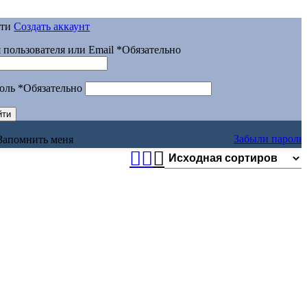
йти
Создать аккаунт
 пользователя или Email
*
Обязательно
оль
*
Обязательно
йти
Забыли пароль
Запомнить меня