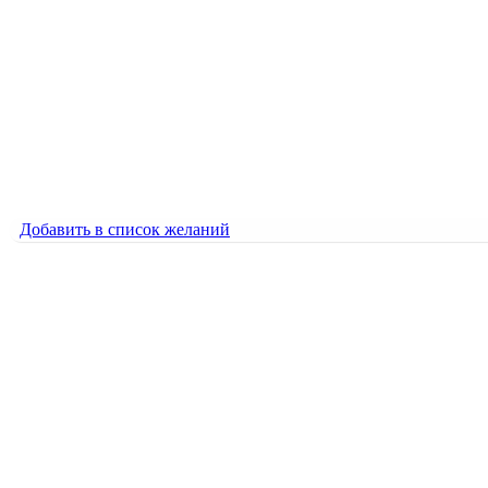
100 идиом английского языка. 3 серия
5000
₽
100 идиом английского языка. 3 серия
5000
₽
Добавить в список желаний
Добавить в список желаний
100 идиом английского языка. 4 серия
5000
₽
100 идиом английского языка. 4 серия