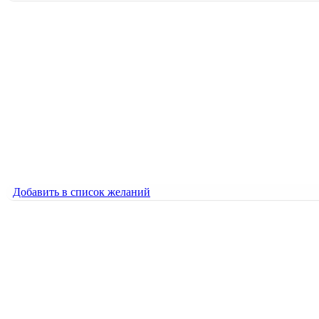
Добавить в список желаний
8 МАРТА. Цифра
1500
₽
8 МАРТА. Цифра
1500
₽
Добавить в список желаний
Добавить в список желаний
Аист с ребёнком
2000
₽