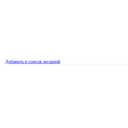
Алые паруса — Волны
1800
₽
Алые паруса — Волны
1800
₽
Добавить в список желаний
Добавить в список желаний
Алые паруса — Штиль
1600
₽
Алые паруса — Штиль