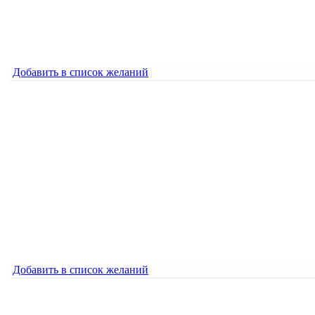
Аист с ребёнком
2000
₽
Добавить в список желаний
Добавить в список желаний
Алые паруса — Берег
1800
₽
Алые паруса — Берег
1800
₽
Добавить в список желаний
Добавить в список желаний