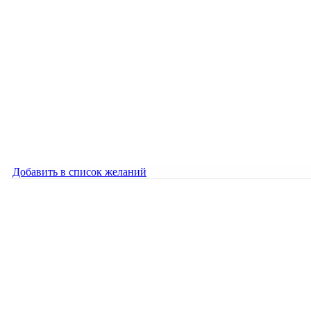
Добавить в список желаний
Голубоглазка
1500
₽
Голубоглазка
1500
₽
Добавить в список желаний
Добавить в список желаний
Лебеди под луной
1000
₽
Лебеди под луной