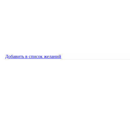
Русские матрёшки
800
₽
Русские матрёшки
800
₽
Добавить в список желаний
Добавить в список желаний
Щелкунчик
3000
₽
Щелкунчик